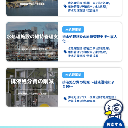
水処理施設
修繕工事
排液処理
維持管理
予知保全
排水処理
排水処理施設
改善提案
水処理事業
排水処理施設の維持管理支援～属人
化…
水処理施設
修繕工事
排液処理
維持管理
予知保全
排水処理
排水処理施設
改善提案
水処理事業
排液処分費の削減 ～排液濃縮によ
り90…
排液処理
コスト削減
排水処理施設
改善提案
水処理事業