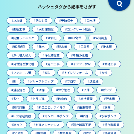
ハッシュタグから記事をさがす
#止水板
#防災対策
#予防保全
#受水槽
#更新工事
#水処理施設
#コンクリート腐食
#防食ライニング
#空洞化
#BCP対策
#空洞調査
#道路陥没
#漏水
#脱水機
#三重県
#排水管
#浄化槽入替え
#浄化槽設置
#単独浄化槽
#合併処理浄化槽
#更生工事
#インフラ保全
#修繕工事
#マンホール蓋
#減災
#トイレリフォーム
#女性
#川
#グリーストラップ
#ブロワ
#送風機
#排液処理
#清掃
#保守管理
#法律
#ポンプ
#劣化
#トラブル
#飲食店
#維持管理
#貯水槽
#感染対策
#新型コロナウイルス
#衛生環境
#病院
#社会福祉施設
#マンホールポンプ
#解消
#水中ポンプ
#詰まり
#ビルメンテナンス
#溶存酸素不足
#溶存酸素量
#DO不足
#曝気槽
#酸素発生
#酸欠
#設備投資