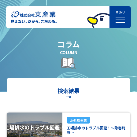
コラム
COLUMN
検索結果
一覧
水処理事業
工場排水のトラブル回避！～除害施
設…