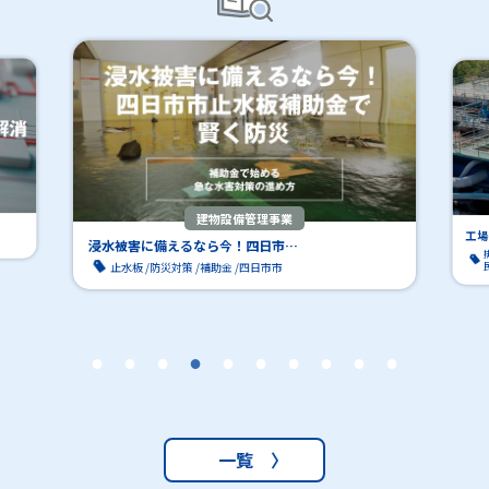
建物設備管理事業
工場
浸水被害に備えるなら今！四日市…
止水板
防災対策
補助金
四日市市
一覧 〉