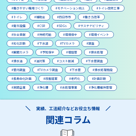
#働きやすい職場づくり
#モチベーション向上
#トイレ改修工事
#トイレ
#補助金
#四日市市
#働き方改革
#衛生設備
#CSR
#SDGs
#サステナビリティ
#社会貢献
#持続可能
#環境保全
#環境イベント
#劣化診断
#下水道
#TVカメラ
#調査
#展開カメラ
#予知保全
#埋設管
#排水処理
#排水油
#油対策
#コスト削減
#下水管調査
#管内調査
#TVカメラ調査
#下水管
#排水処理施設
#長寿命化計画
#改善提案
#老朽化
#計画診断
#民間企業
#浄化槽
#水処理事業
#浄化槽維持管理
実績、工法紹介などお役立ち情報
関連コラム