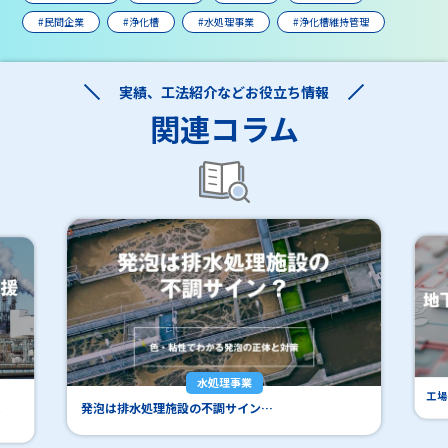
#民間企業
#浄化槽
#水処理事業
#浄化槽維持管理
実績、工法紹介などお役立ち情報
関連コラム
水処理事業
工場
発泡は排水処理施設の不調サイン…