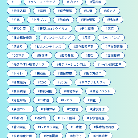
#川
#グリーストラップ
#ブロワ
#送風機
#排液処理
#清掃
#保守管理
#法律
#ポンプ
#劣化
#トラブル
#飲食店
#維持管理
#貯水槽
#感染対策
#新型コロナウイルス
#衛生環境
#病院
#社会福祉施設
#マンホールポンプ
#解消
#水中ポンプ
#詰まり
#ビルメンテナンス
#溶存酸素不足
#溶存酸素量
#DO不足
#曝気槽
#酸素発生
#酸欠
#設備投資
#働きやすい職場づくり
#モチベーション向上
#トイレ改修工事
#トイレ
#補助金
#四日市市
#働き方改革
#衛生設備
#CSR
#SDGs
#サステナビリティ
#社会貢献
#持続可能
#環境保全
#環境イベント
#劣化診断
#下水道
#TVカメラ
#調査
#展開カメラ
#予知保全
#埋設管
#排水処理
#排水油
#油対策
#コスト削減
#下水管調査
#管内調査
#TVカメラ調査
#下水管
#排水処理施設
#長寿命化計画
#改善提案
#老朽化
#計画診断