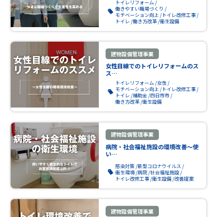
トイレリフォーム
働きやすい職場づくり
モチベーション向上
トイレ改修工事
トイレ
働き方改革
衛生設備
建物設備管理事業
女性目線でのトイレリフォームのス
ス…
トイレリフォーム
女性
モチベーション向上
トイレ改修工事
トイレ
補助金
四日市市
働き方改革
衛生設備
建物設備管理事業
病院・社会福祉施設の環境改善～使
い…
感染対策
新型コロナウイルス
衛生環境
病院
社会福祉施設
トイレ改修工事
衛生設備
改善提案
建物設備管理事業