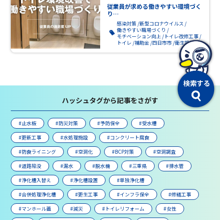
従業員が求める働きやすい環境づく
り…
感染対策
新型コロナウイルス
働きやすい職場づくり
モチベーション向上
トイレ改修工事
トイレ
補助金
四日市市
衛生設備
ハッシュタグから記事をさがす
#止水板
#防災対策
#予防保全
#受水槽
#更新工事
#水処理施設
#コンクリート腐食
#防食ライニング
#空洞化
#BCP対策
#空洞調査
#道路陥没
#漏水
#脱水機
#三重県
#排水管
#浄化槽入替え
#浄化槽設置
#単独浄化槽
#合併処理浄化槽
#更生工事
#インフラ保全
#修繕工事
#マンホール蓋
#減災
#トイレリフォーム
#女性