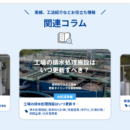
実績、工法紹介などお役立ち情報
関連コラム
水処理事業
排液
工場の排水処理施設はいつ更新す…
理事業
排水処理施設
長寿命化計画
改善提案
老朽化
計画診断
民間企業
水処理事業