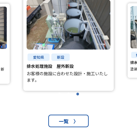
愛知県
新設
排
排水処理施設 屋外新設
塗
・新
お客様の施設に合わせた設計・施工いたし
ます。
一覧 〉