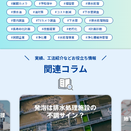
#展開カメラ
#予知保全
#埋設管
#排水処理
#排水油
#油対策
#コスト削減
#下水管調査
#管内調査
#TVカメラ調査
#下水管
#排水処理施設
#長寿命化計画
#改善提案
#老朽化
#計画診断
#民間企業
#浄化槽
#水処理事業
#浄化槽維持管理
実績、工法紹介などお役立ち情報
関連コラム