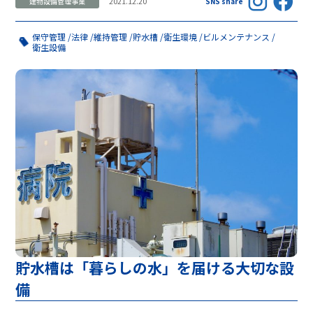
2021.12.20
建物設備管理事業
SNS share
保守管理
法律
維持管理
貯水槽
衛生環境
ビルメンテナンス
衛生設備
貯水槽は「暮らしの水」を届ける大切な設
備