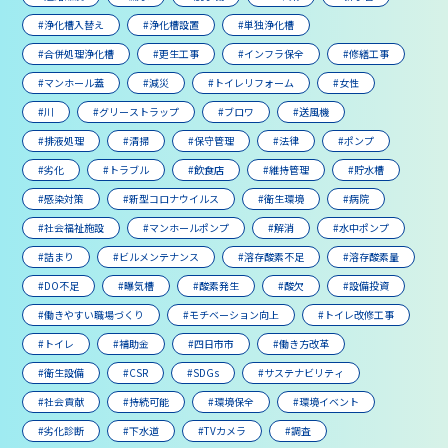
#浄化槽入替え
#浄化槽設置
#単独浄化槽
#合併処理浄化槽
#更生工事
#インフラ保全
#修繕工事
#マンホール蓋
#減災
#トイレリフォーム
#女性
#川
#グリーストラップ
#ブロワ
#送風機
#排液処理
#清掃
#保守管理
#法律
#ポンプ
#劣化
#トラブル
#飲食店
#維持管理
#貯水槽
#感染対策
#新型コロナウイルス
#衛生環境
#病院
#社会福祉施設
#マンホールポンプ
#解消
#水中ポンプ
#詰まり
#ビルメンテナンス
#溶存酸素不足
#溶存酸素量
#DO不足
#曝気槽
#酸素発生
#酸欠
#設備投資
#働きやすい職場づくり
#モチベーション向上
#トイレ改修工事
#トイレ
#補助金
#四日市市
#働き方改革
#衛生設備
#CSR
#SDGs
#サステナビリティ
#社会貢献
#持続可能
#環境保全
#環境イベント
#劣化診断
#下水道
#TVカメラ
#調査