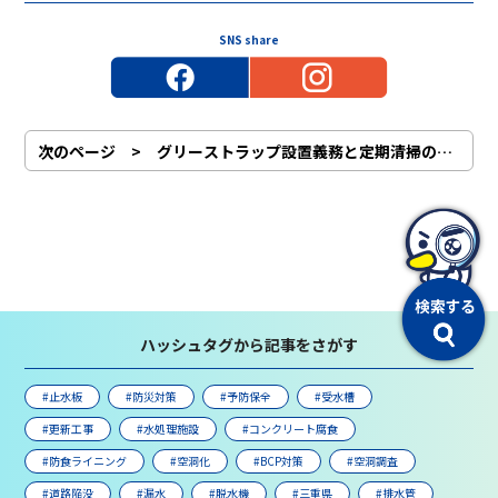
SNS share
次のページ > グリーストラップ設置義務と定期清掃の必要性
ハッシュタグから記事をさがす
#止水板
#防災対策
#予防保全
#受水槽
#更新工事
#水処理施設
#コンクリート腐食
#防食ライニング
#空洞化
#BCP対策
#空洞調査
#道路陥没
#漏水
#脱水機
#三重県
#排水管