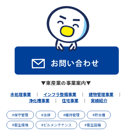
▼東産業の事業案内▼
水処理事業
｜
インフラ整備事業
｜
建物管理事業
｜
浄化槽事業
｜
住宅事業
｜
実績紹介
#保守管理
#法律
#維持管理
#貯水槽
#衛生環境
#ビルメンテナンス
#衛生設備