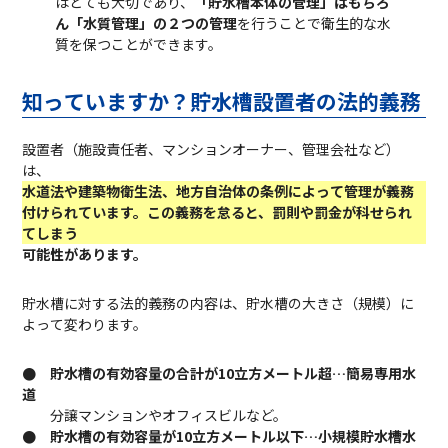
はとても大切であり、
「貯水槽本体の管理」はもちろ
ん「水質管理」の２つの管理
を行うことで衛生的な水
質を保つことができます。
知っていますか？貯水槽設置者の
法的義務
設置者（施設責任者、マンションオーナー、管理会社など）
は、
水道法や建築物衛生法、地方自治体の条例によって管理が義務
付けられています。この義務を怠ると、罰則や罰金が科せられ
てしまう
可能性があります。
貯水槽に対する法的義務の内容は、貯水槽の大きさ（規模）に
よって変わります。
● 貯水槽の有効容量の合計が10立方メートル超…簡易専用水
道
分譲マンションやオフィスビルなど。
● 貯水槽の有効容量が10立方メートル以下…小規模貯水槽水