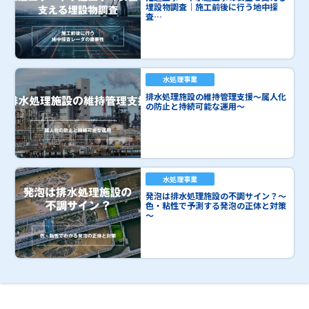
埋設物調査｜施工前後に行う地中探
査…
水処理事業
排水処理施設の維持管理支援～属人化
の防止と持続可能な運用～
水処理事業
発泡は排水処理施設の不調サイン？～
色・粘性で予測する発泡の正体と対策
～