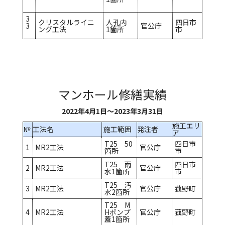
3
クリスタルライニ
人孔内
四日市
3
官公庁
ング工法
1箇所
市
マンホール修繕実績
2022年4月1日～2023年3月31日
施工エリ
№
工法名
施工範囲
発注者
ア
T25 50
四日市
1
MR2工法
官公庁
箇所
市
T25 雨
四日市
2
MR2工法
官公庁
水1箇所
市
T25 汚
3
MR2工法
官公庁
菰野町
水2箇所
T25 M
4
MR2工法
Hポンプ
官公庁
菰野町
蓋1箇所