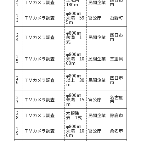
2
工場内
四日市
ＴＶカメラ調査
民間企業
2
180m
市
φ800㎜
2
ＴＶカメラ調査
未満 59
官公庁
菰野町
3
5m
φ800㎜
2
四日市
ＴＶカメラ調査
未満 1
民間企業
4
市
式
φ800㎜
2
ＴＶカメラ調査
未満 10
民間企業
三重県
5
00m
φ800㎜
2
四日市
ＴＶカメラ調査
以上 30
民間企業
6
市
m
φ800㎜
2
名古屋
ＴＶカメラ調査
未満 15
官公庁
7
市
m
2
木根除
ＴＶカメラ調査
民間企業
鈴鹿市
8
去 1式
φ800㎜
2
ＴＶカメラ調査
未満 10
官公庁
桑名市
9
0m