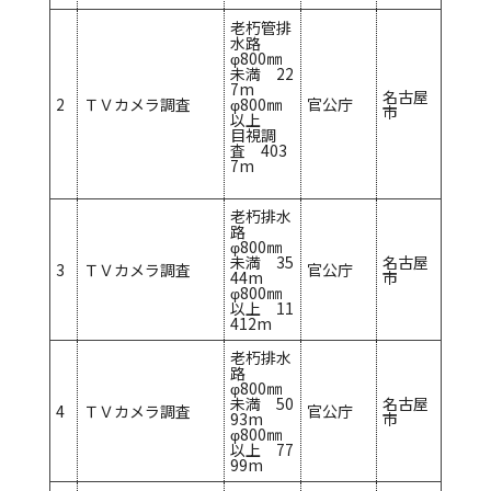
老朽管排
水路
φ800㎜
未満 22
7m
名古屋
2
ＴＶカメラ調査
φ800㎜
官公庁
市
以上
目視調
査 403
7m
老朽排水
路
φ800㎜
未満 35
名古屋
3
ＴＶカメラ調査
官公庁
44m
市
φ800㎜
以上 11
412m
老朽排水
路
φ800㎜
未満 50
名古屋
4
ＴＶカメラ調査
官公庁
93m
市
φ800㎜
以上 77
99m