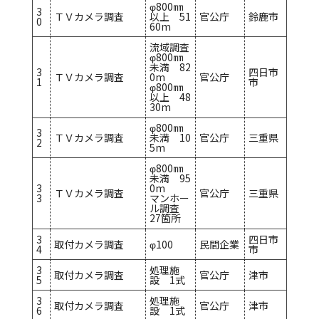
φ800㎜
3
ＴＶカメラ調査
以上 51
官公庁
鈴鹿市
0
60m
流域調査
φ800㎜
未満 82
3
四日市
ＴＶカメラ調査
0m
官公庁
1
市
φ800㎜
以上 48
30m
φ800㎜
3
ＴＶカメラ調査
未満 10
官公庁
三重県
2
5m
φ800㎜
未満 95
3
0m
ＴＶカメラ調査
官公庁
三重県
3
マンホー
ル調査
27箇所
3
四日市
取付カメラ調査
φ100
民間企業
4
市
3
処理施
取付カメラ調査
官公庁
津市
5
設 1式
3
処理施
取付カメラ調査
官公庁
津市
6
設 1式