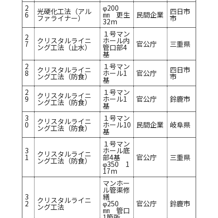
2
φ200
光硬化工法（アル
四日市
6
㎜ 更生
民間企業
ファライナー）
市
32m
１号マン
2
クリスタルライニ
ホール内
7
官公庁
三重県
ング工法（止水）
管口部4
基
2
１号マン
クリスタルライニ
四日市
8
ホール1
官公庁
ング工法（防食）
市
基
2
１号マン
クリスタルライニ
9
ホール1
官公庁
鈴鹿市
ング工法（防食）
基
3
１号マン
クリスタルライニ
0
ホール10
民間企業
岐阜県
ング工法（防食）
基
１号マン
3
ホール底
クリスタルライニ
1
部4基
官公庁
三重県
ング工法（防食）
φ350 1
17m
マンホー
ル管渠修
3
繕
クリスタルライニ
2
φ250
官公庁
鈴鹿市
ング工法
㎜ 管口
1箇所