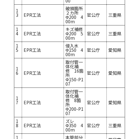
00
破損箇所
1
２カ所
3
EPR工法
官公庁
三重県
Φ200 4
00m
1
キズ補修
4
EPR工法
Φ200 5
官公庁
三重県
00m
1
侵入水
5
EPR工法
Φ150 4
官公庁
愛知県
00m
取付管一
体化補
1
修 16箇
6
EPR工法
官公庁
愛知県
所
Φ150-P1
07
取付管一
体化補
1
修 8箇
7
EPR工法
官公庁
愛知県
所
Φ200-P1
07
1
ズレ
8
EPR工法
Φ350 4
官公庁
三重県
00m
1
本管部分