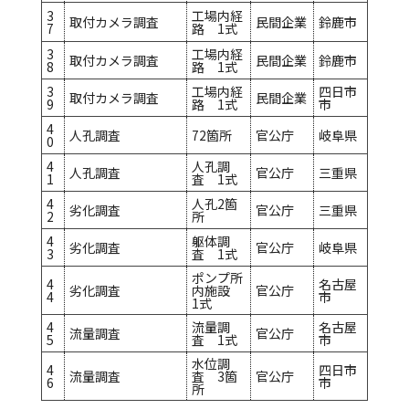
3
工場内経
取付カメラ調査
民間企業
鈴鹿市
7
路 1式
3
工場内経
取付カメラ調査
民間企業
鈴鹿市
8
路 1式
3
工場内経
四日市
取付カメラ調査
民間企業
9
路 1式
市
4
人孔調査
72箇所
官公庁
岐阜県
0
4
人孔調
人孔調査
官公庁
三重県
1
査 1式
4
人孔2箇
劣化調査
官公庁
三重県
2
所
4
躯体調
劣化調査
官公庁
岐阜県
3
査 1式
ポンプ所
4
名古屋
劣化調査
内施設
官公庁
4
市
1式
4
流量調
名古屋
流量調査
官公庁
5
査 1式
市
水位調
4
四日市
流量調査
査 3箇
官公庁
6
市
所