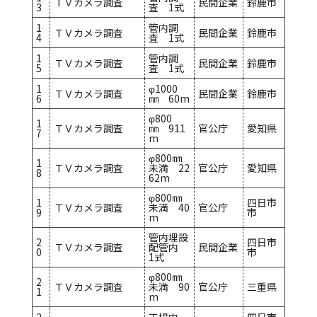
ＴＶカメラ調査
民間企業
鈴鹿市
3
査 1式
1
管内調
ＴＶカメラ調査
民間企業
鈴鹿市
4
査 1式
1
管内調
ＴＶカメラ調査
民間企業
鈴鹿市
5
査 1式
1
φ1000
ＴＶカメラ調査
民間企業
鈴鹿市
6
㎜ 60m
φ800
1
ＴＶカメラ調査
㎜ 911
官公庁
愛知県
7
m
φ800㎜
1
ＴＶカメラ調査
未満 22
官公庁
愛知県
8
62m
φ800㎜
1
四日市
ＴＶカメラ調査
未満 40
官公庁
9
市
m
管内埋設
2
四日市
ＴＶカメラ調査
配管内
民間企業
0
市
1式
φ800㎜
2
ＴＶカメラ調査
未満 90
官公庁
三重県
1
m