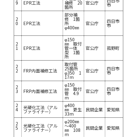
四日市
9
EPR工法
補修 20
官公庁
市
箇所
部分補
2
修 1箇
四日市
0
EPR工法
所
官公庁
市
φ400㎜
φ150
2
㎜ 取付
1
EPR工法
管一体
官公庁
菰野町
型 1箇
所
取付管
2
25箇所
四日市
2
FRP内面補修工法
官公庁
φ350 1
市
17m
φ150
2
㎜ 取付
四日市
3
FRP内面補修工法
官公庁
管 4.9
市
m
2
φ400
光硬化工法（アル
4
㎜ 更生
民間企業
愛知県
ファライナー）
33m
φ200㎜
2
光硬化工法（アル
～400
5
民間企業
愛知県
ファライナー）
㎜ 108
m