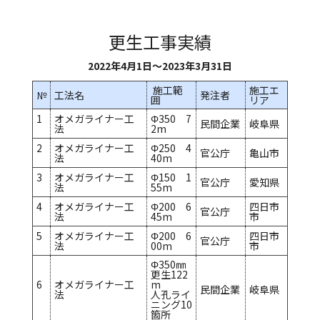
更生工事実績
2022年4月1日～2023年3月31日
施工範
施工エ
№
工法名
発注者
囲
リア
1
オメガライナー工
Φ350 7
民間企業
岐阜県
法
2m
2
オメガライナー工
Φ250 4
官公庁
亀山市
法
40m
3
オメガライナー工
Φ150 1
官公庁
愛知県
法
55m
4
オメガライナー工
Φ200 6
四日市
官公庁
法
45m
市
5
オメガライナー工
Φ200 6
四日市
官公庁
法
00m
市
Φ350㎜
更生122
6
オメガライナー工
m
民間企業
岐阜県
法
人孔ライ
ニング10
箇所