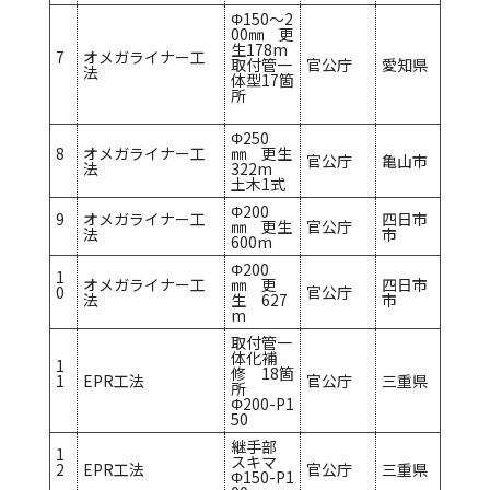
Φ150～2
00㎜ 更
生178m
7
オメガライナー工
取付管一
官公庁
愛知県
法
体型17箇
所
Φ250
8
オメガライナー工
㎜ 更生
官公庁
亀山市
法
322m
土木1式
Φ200
9
オメガライナー工
四日市
㎜ 更生
官公庁
法
市
600m
Φ200
1
オメガライナー工
㎜ 更
四日市
0
官公庁
法
生 627
市
m
取付管一
体化補
1
修 18箇
1
EPR工法
官公庁
三重県
所
Φ200-P1
50
継手部
1
スキマ
2
EPR工法
官公庁
三重県
Φ150-P1