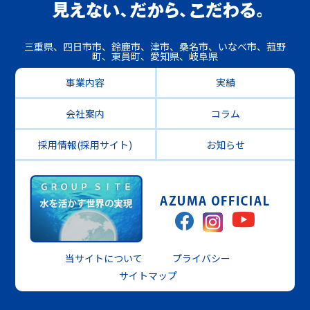
三重県、四日市市、鈴鹿市、津市、桑名市、いなべ市、菰野
町、東員町、愛知県、岐阜県
事業内容
実績
会社案内
コラム
採用情報(採用サイト)
お知らせ
当サイトについて
プライバシー
サイトマップ