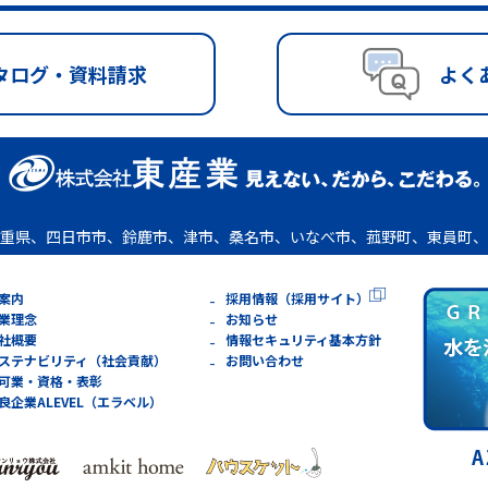
タログ・資料請求
よく
重県、四日市市、鈴鹿市、津市、桑名市、いなべ市、菰野町、東員町、
案内
採用情報（採用サイト）
業理念
お知らせ
社概要
情報セキュリティ基本方針
ステナビリティ（社会貢献）
お問い合わせ
可業・資格・表彰
良企業ALEVEL（エラベル）