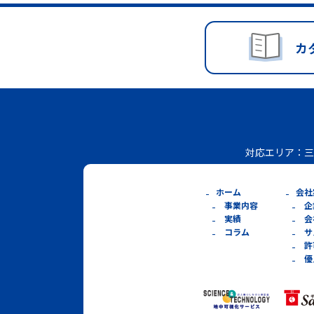
カ
対応エリア：
三
ホーム
会社
事業内容
企
実績
会
コラム
サ
許
優