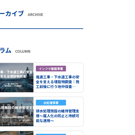
ーカイブ
ARCHIVE
ラム
COLUMN
インフラ整備事業
推進工事・下水道工事の安
全を支える埋設物調査｜施
工前後に行う地中探査…
水処理事業
排水処理施設の維持管理支
援～属人化の防止と持続可
能な運用～