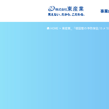
事業
HOME
>
東産業_「埋設管の予防保全/カメラ