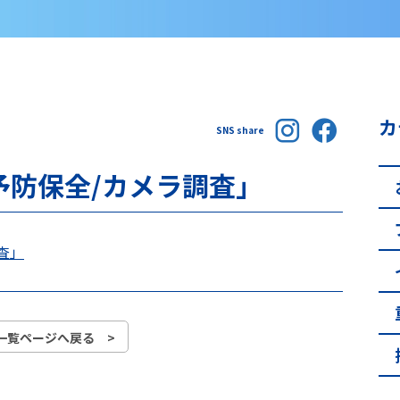
カ
SNS share
予防保全/カメラ調査」
査」
一覧ページへ戻る >