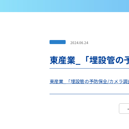
2024.06.24
東産業_「埋設管の
東産業_「埋設管の予防保全/カメラ調