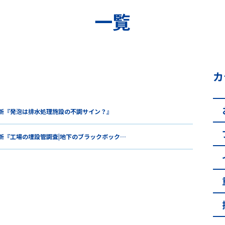
一覧
カ
新『発泡は排水処理施設の不調サイン？』
新『工場の埋設管調査|地下のブラックボック…