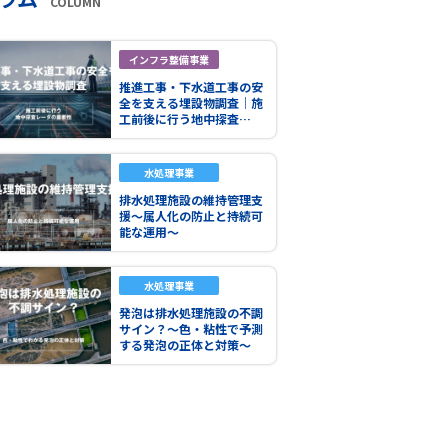
COLUMN
インフラ整備事業
推進工事・下水道工事の安
全を支える埋設物調査｜施
工前後に行う地中探査…
水処理事業
排水処理施設の維持管理支
援～属人化の防止と持続可
能な運用～
水処理事業
発泡は排水処理施設の不調
サイン？～色・粘性で予測
する発泡の正体と対策～