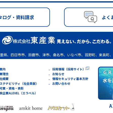
タログ・資料請求
よく
重県、四日市市、鈴鹿市、津市、桑名市、いなべ市、菰野町、東員町、
案内
採用情報（採用サイト）
業理念
お知らせ
社概要
情報セキュリティ基本方針
ステナビリティ（社会貢献）
お問い合わせ
可業・資格・表彰
良企業ALEVEL（エラベル）