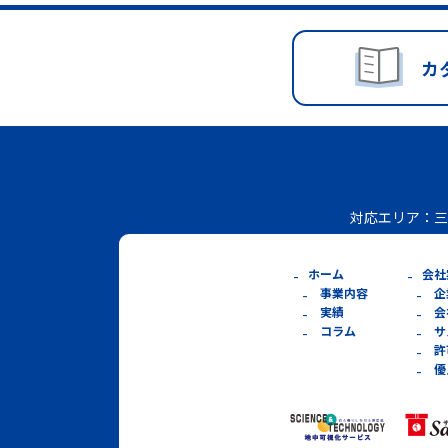
カ
対応エリア：
三
ホーム
会社
事業内容
企
実績
会
コラム
サ
許
優