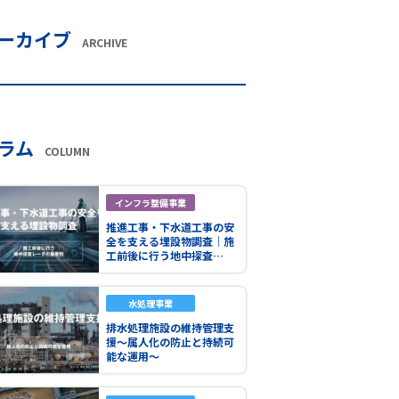
ーカイブ
ARCHIVE
ラム
COLUMN
インフラ整備事業
推進工事・下水道工事の安
全を支える埋設物調査｜施
工前後に行う地中探査…
水処理事業
排水処理施設の維持管理支
援～属人化の防止と持続可
能な運用～