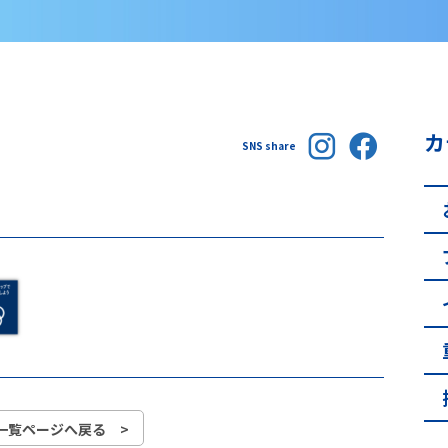
カ
SNS share
一覧ページへ戻る >