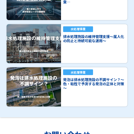
査…
水処理事業
排水処理施設の維持管理支援～属人化
の防止と持続可能な運用～
水処理事業
発泡は排水処理施設の不調サイン？～
色・粘性で予測する発泡の正体と対策
～