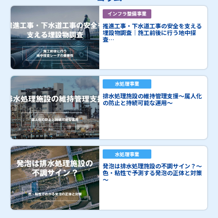
インフラ整備事業
推進工事・下水道工事の安全を支える
埋設物調査｜施工前後に行う地中探
査…
水処理事業
排水処理施設の維持管理支援～属人化
の防止と持続可能な運用～
水処理事業
発泡は排水処理施設の不調サイン？～
色・粘性で予測する発泡の正体と対策
～