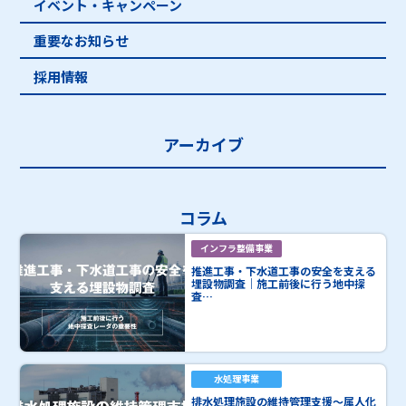
イベント・キャンペーン
重要なお知らせ
採用情報
アーカイブ
コラム
インフラ整備事業
推進工事・下水道工事の安全を支える
埋設物調査｜施工前後に行う地中探
査…
水処理事業
排水処理施設の維持管理支援～属人化