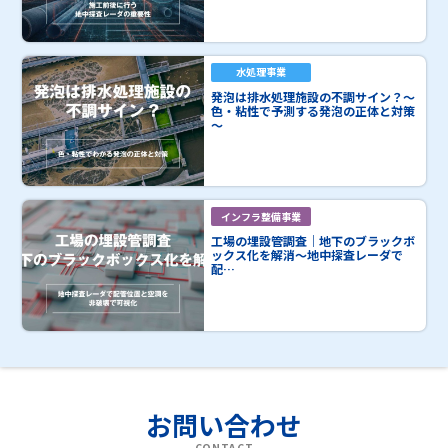
水処理事業
発泡は排水処理施設の不調サイン？～
色・粘性で予測する発泡の正体と対策
～
インフラ整備事業
工場の埋設管調査｜地下のブラックボ
ックス化を解消～地中探査レーダで
配…
お問い合わせ
CONTACT