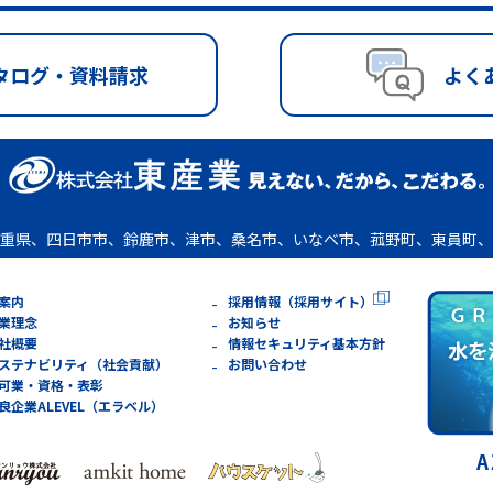
タログ・資料請求
よく
重県、四日市市、鈴鹿市、津市、桑名市、いなべ市、菰野町、東員町、
案内
採用情報（採用サイト）
業理念
お知らせ
社概要
情報セキュリティ基本方針
ステナビリティ（社会貢献）
お問い合わせ
可業・資格・表彰
良企業ALEVEL（エラベル）