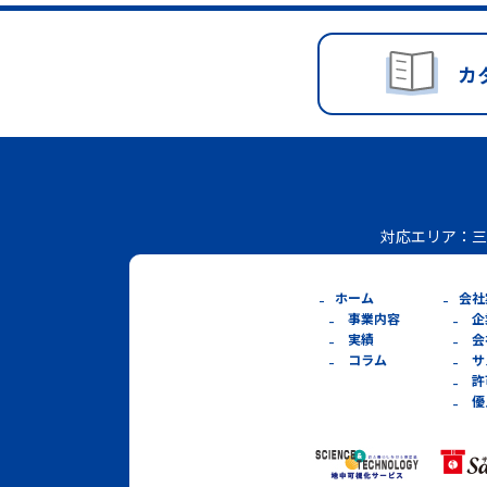
カ
対応エリア：
三
ホーム
会社
事業内容
企
実績
会
コラム
サ
許
優