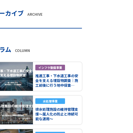
ーカイブ
ARCHIVE
ラム
COLUMN
インフラ整備事業
推進工事・下水道工事の安
全を支える埋設物調査｜施
工前後に行う地中探査…
水処理事業
排水処理施設の維持管理支
援～属人化の防止と持続可
能な運用～