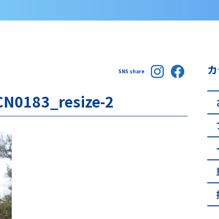
カ
SNS share
183_resize-2