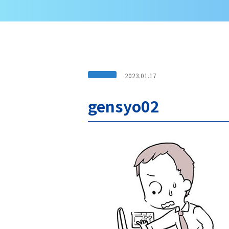
2023.01.17
gensyo02