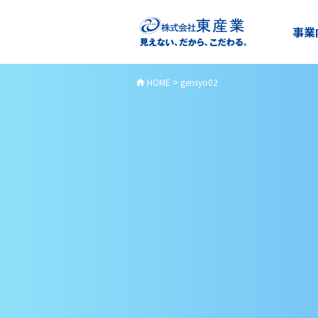
事業
HOME
>
gensyo02