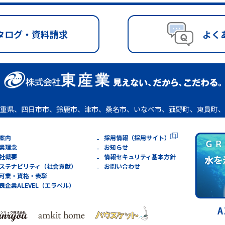
タログ・資料請求
よく
重県、四日市市、鈴鹿市、津市、桑名市、いなべ市、菰野町、東員町、
案内
採用情報（採用サイト）
業理念
お知らせ
社概要
情報セキュリティ基本方針
ステナビリティ（社会貢献）
お問い合わせ
可業・資格・表彰
良企業ALEVEL（エラベル）