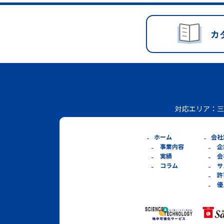
カ
対応エリア：
三
ホーム
会社
事業内容
企
実績
会
コラム
サ
許
優