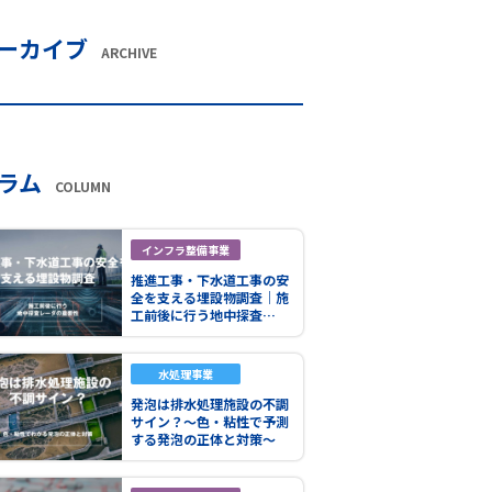
ーカイブ
ARCHIVE
ラム
COLUMN
インフラ整備事業
推進工事・下水道工事の安
全を支える埋設物調査｜施
工前後に行う地中探査…
水処理事業
発泡は排水処理施設の不調
サイン？～色・粘性で予測
する発泡の正体と対策～