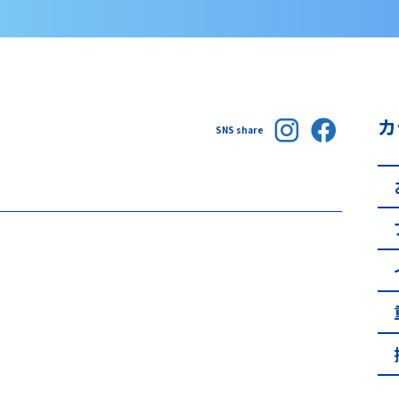
カ
SNS share