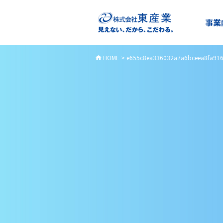
事業
HOME
>
e655c8ea336032a7a6bceea8fa91