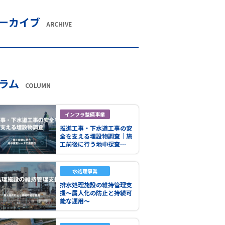
ーカイブ
ARCHIVE
ラム
COLUMN
インフラ整備事業
推進工事・下水道工事の安
全を支える埋設物調査｜施
工前後に行う地中探査…
水処理事業
排水処理施設の維持管理支
援～属人化の防止と持続可
能な運用～