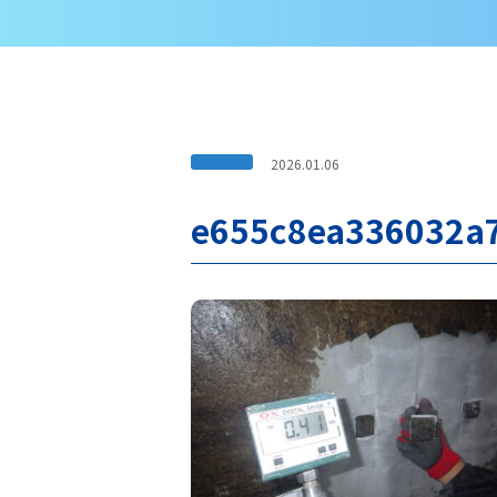
2026.01.06
e655c8ea336032a