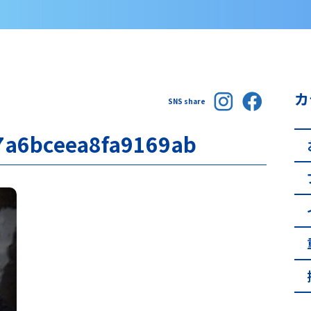
カ
SNS share
7a6bceea8fa9169ab