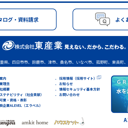
タログ・資料請求
よく
重県、四日市市、鈴鹿市、津市、桑名市、いなべ市、菰野町、東員町、
案内
採用情報（採用サイト）
業理念
お知らせ
社概要
情報セキュリティ基本方針
ステナビリティ（社会貢献）
お問い合わせ
可業・資格・表彰
良企業ALEVEL（エラベル）