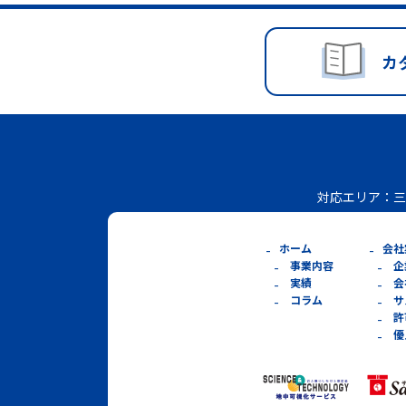
カ
対応エリア：
三
ホーム
会社
事業内容
企
実績
会
コラム
サ
許
優