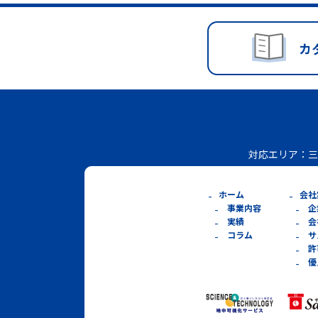
カ
対応エリア：
三
ホーム
会社
事業内容
企
実績
会
コラム
サ
許
優