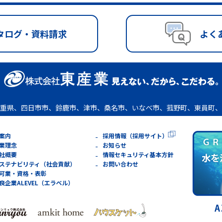
タログ・資料請求
よく
重県、四日市市、鈴鹿市、津市、桑名市、いなべ市、菰野町、東員町、
案内
採用情報（採用サイト）
業理念
お知らせ
社概要
情報セキュリティ基本方針
ステナビリティ（社会貢献）
お問い合わせ
可業・資格・表彰
良企業ALEVEL（エラベル）