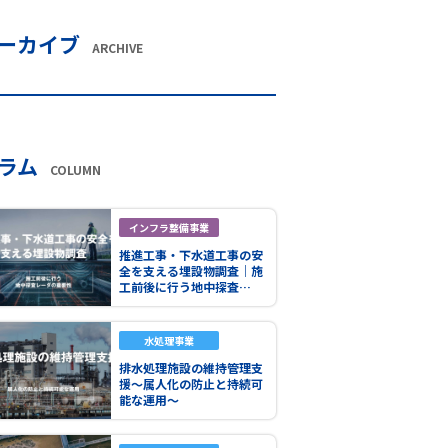
ーカイブ
ARCHIVE
ラム
COLUMN
インフラ整備事業
推進工事・下水道工事の安
全を支える埋設物調査｜施
工前後に行う地中探査…
水処理事業
排水処理施設の維持管理支
援～属人化の防止と持続可
能な運用～