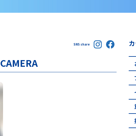
カ
SNS share
 CAMERA