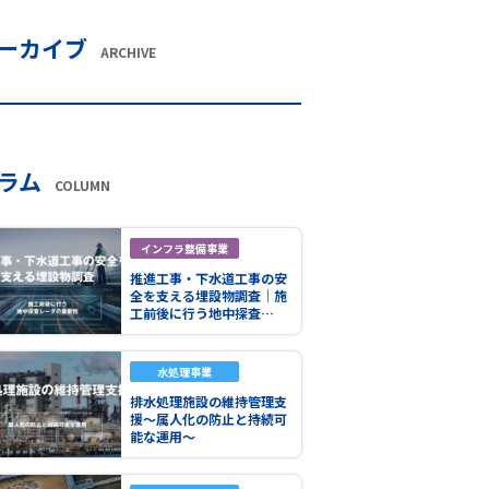
ーカイブ
ARCHIVE
ラム
COLUMN
インフラ整備事業
推進工事・下水道工事の安
全を支える埋設物調査｜施
工前後に行う地中探査…
水処理事業
排水処理施設の維持管理支
援～属人化の防止と持続可
能な運用～