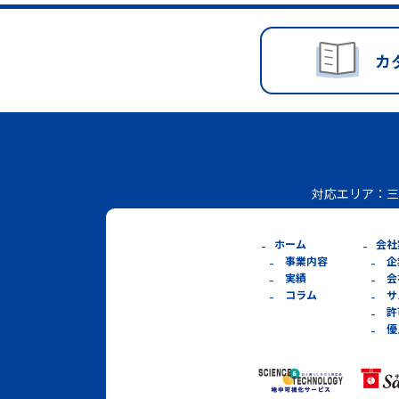
カ
対応エリア：
三
ホーム
会社
事業内容
企
実績
会
コラム
サ
許
優