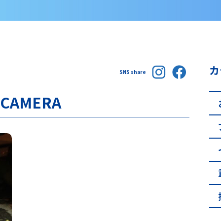
カ
SNS share
 CAMERA