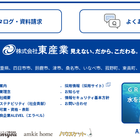
タログ・資料請求
よく
重県、四日市市、鈴鹿市、津市、桑名市、いなべ市、菰野町、東員町、
案内
採用情報（採用サイト）
業理念
お知らせ
社概要
情報セキュリティ基本方針
ステナビリティ（社会貢献）
お問い合わせ
可業・資格・表彰
良企業ALEVEL（エラベル）