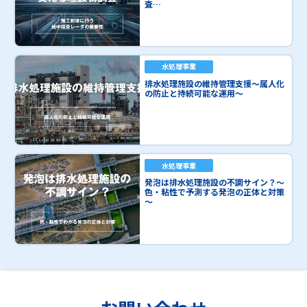
査…
水処理事業
排水処理施設の維持管理支援～属人化
の防止と持続可能な運用～
水処理事業
発泡は排水処理施設の不調サイン？～
色・粘性で予測する発泡の正体と対策
～