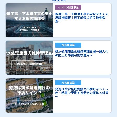
インフラ整備事業
推進工事・下水道工事の安全を支える
埋設物調査｜施工前後に行う地中探
査…
水処理事業
排水処理施設の維持管理支援～属人化
の防止と持続可能な運用～
水処理事業
発泡は排水処理施設の不調サイン？～
色・粘性で予測する発泡の正体と対策
～