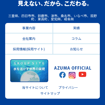
三重県、四日市市、鈴鹿市、津市、桑名市、いなべ市、菰野
町、東員町、愛知県、岐阜県
事業内容
実績
会社案内
コラム
採用情報(採用サイト)
お知らせ
当サイトについて
プライバシー
サイトマップ