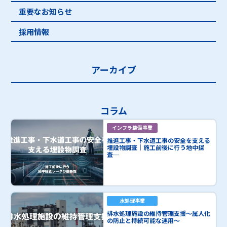
重要なお知らせ
採用情報
アーカイブ
コラム
インフラ整備事業
推進工事・下水道工事の安全を支える
埋設物調査｜施工前後に行う地中探
査…
水処理事業
排水処理施設の維持管理支援～属人化
の防止と持続可能な運用～