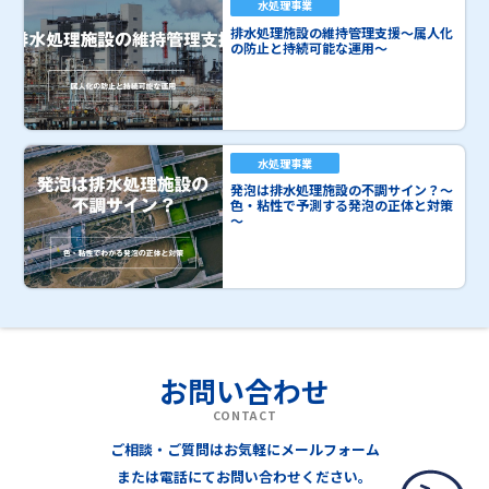
水処理事業
排水処理施設の維持管理支援～属人化
の防止と持続可能な運用～
水処理事業
発泡は排水処理施設の不調サイン？～
色・粘性で予測する発泡の正体と対策
～
お問い合わせ
CONTACT
ご相談・ご質問はお気軽にメールフォーム
または電話にてお問い合わせください。