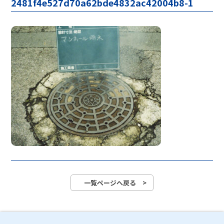
2481f4e527d70a62bde4832ac42004b8-1
一覧ページへ戻る >