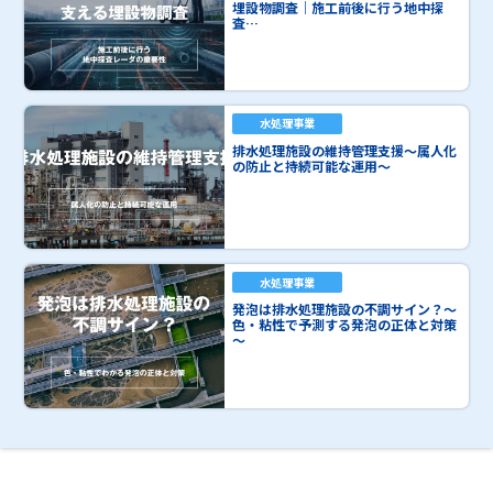
埋設物調査｜施工前後に行う地中探
査…
水処理事業
排水処理施設の維持管理支援～属人化
の防止と持続可能な運用～
水処理事業
発泡は排水処理施設の不調サイン？～
色・粘性で予測する発泡の正体と対策
～