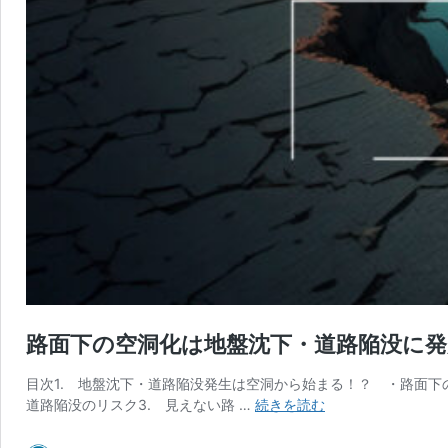
路面下の空洞化は地盤沈下・道路陥没に発
目次1. 地盤沈下・道路陥没発生は空洞から始まる！？ ・路面
路
道路陥没のリスク3. 見えない路 …
続きを読む
面
下