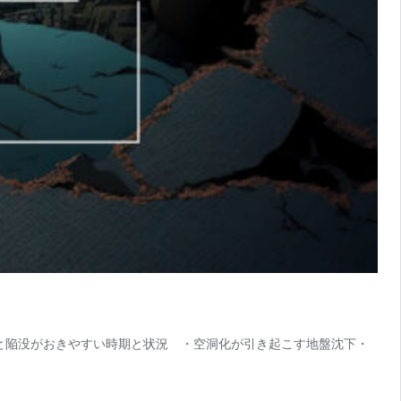
因と陥没がおきやすい時期と状況 ・空洞化が引き起こす地盤沈下・