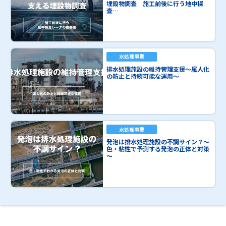
埋設物調査｜施工前後に行う地中探
査…
水処理事業
排水処理施設の維持管理支援～属人化
の防止と持続可能な運用～
水処理事業
発泡は排水処理施設の不調サイン？～
色・粘性で予測する発泡の正体と対策
～