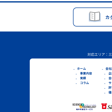
カ
対応エリア：
三
ホーム
会社
事業内容
企
実績
会
コラム
サ
許
優