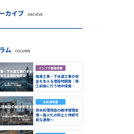
ーカイブ
ARCHIVE
ラム
COLUMN
インフラ整備事業
推進工事・下水道工事の安
全を支える埋設物調査｜施
工前後に行う地中探査…
水処理事業
排水処理施設の維持管理支
援～属人化の防止と持続可
能な運用～