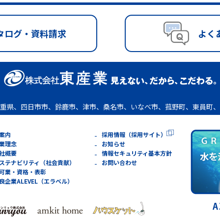
タログ・資料請求
よく
重県、四日市市、鈴鹿市、津市、桑名市、いなべ市、菰野町、東員町、
案内
採用情報（採用サイト）
業理念
お知らせ
社概要
情報セキュリティ基本方針
ステナビリティ（社会貢献）
お問い合わせ
可業・資格・表彰
良企業ALEVEL（エラベル）