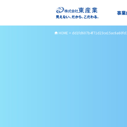
事業
HOME
>
dd1fd607b4f71d23ce15ac6a60fd