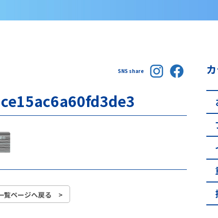
カ
SNS share
3ce15ac6a60fd3de3
一覧ページへ戻る >