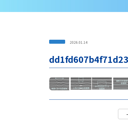
2026.01.14
dd1fd607b4f71d2