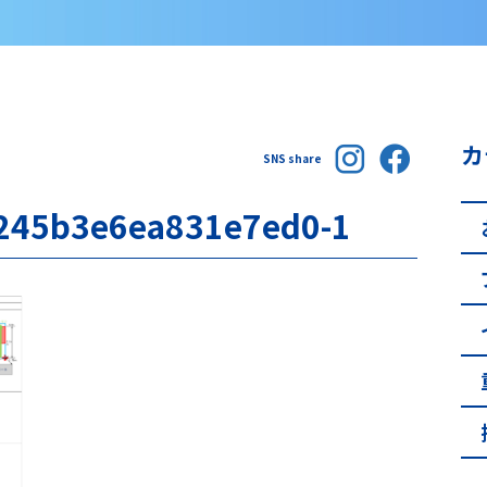
カ
SNS share
245b3e6ea831e7ed0-1