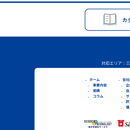
カ
対応エリア：
三
ホーム
会社
事業内容
企
実績
会
コラム
サ
許
優