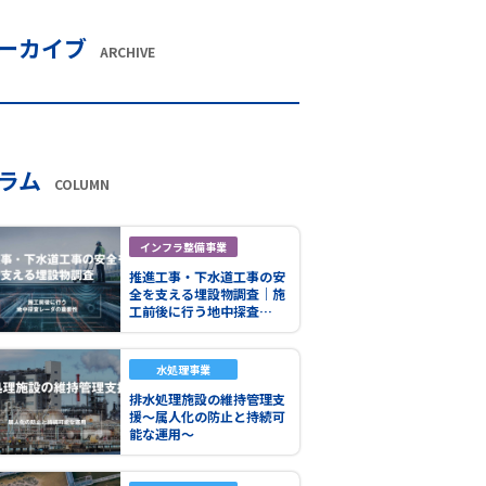
ーカイブ
ARCHIVE
ラム
COLUMN
インフラ整備事業
推進工事・下水道工事の安
全を支える埋設物調査｜施
工前後に行う地中探査…
水処理事業
排水処理施設の維持管理支
援～属人化の防止と持続可
能な運用～