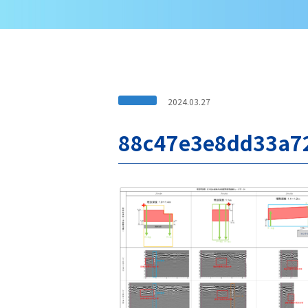
2024.03.27
88c47e3e8dd33a7