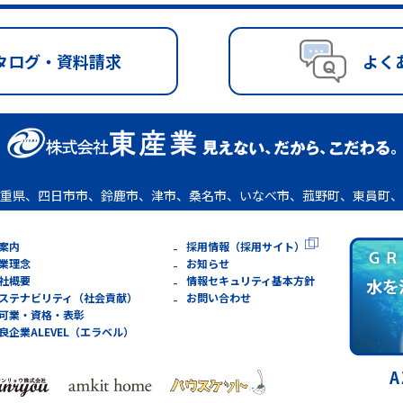
タログ・資料請求
よく
重県、四日市市、鈴鹿市、津市、桑名市、いなべ市、菰野町、東員町、
案内
採用情報（採用サイト）
業理念
お知らせ
社概要
情報セキュリティ基本方針
ステナビリティ（社会貢献）
お問い合わせ
可業・資格・表彰
良企業ALEVEL（エラベル）