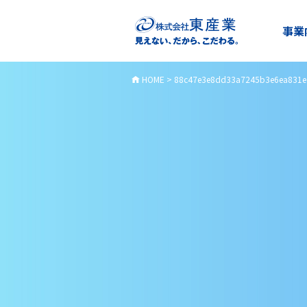
事業
HOME
>
88c47e3e8dd33a7245b3e6ea831e