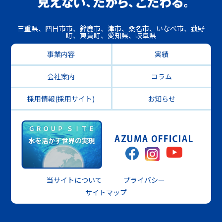
三重県、四日市市、鈴鹿市、津市、桑名市、いなべ市、菰野
町、東員町、愛知県、岐阜県
事業内容
実績
会社案内
コラム
採用情報(採用サイト)
お知らせ
当サイトについて
プライバシー
サイトマップ