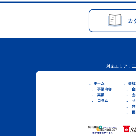
カ
対応エリア：
三
ホーム
会社
事業内容
企
実績
会
コラム
サ
許
優