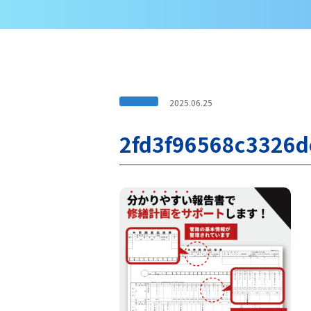
2025.06.25
2fd3f96568c3326d