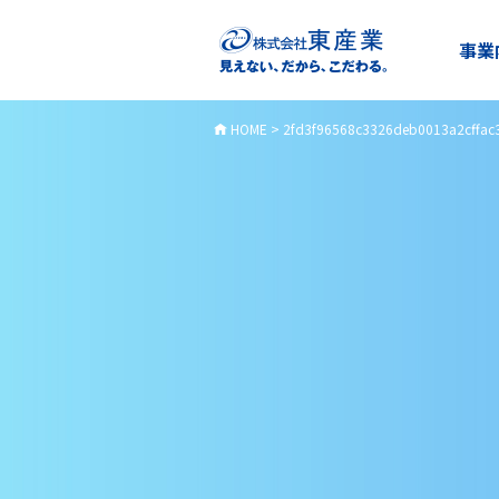
事業
HOME
>
2fd3f96568c3326deb0013a2cffac