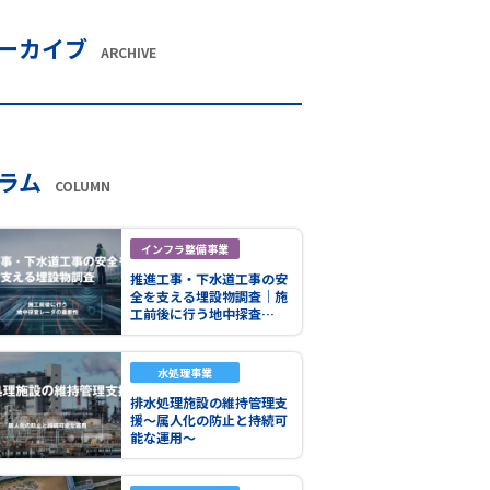
ーカイブ
ARCHIVE
ラム
COLUMN
インフラ整備事業
推進工事・下水道工事の安
全を支える埋設物調査｜施
工前後に行う地中探査…
水処理事業
排水処理施設の維持管理支
援～属人化の防止と持続可
能な運用～