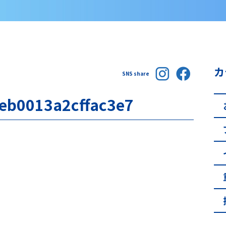
カ
SNS share
eb0013a2cffac3e7