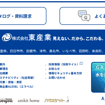
タログ・資料請求
よく
重県、四日市市、鈴鹿市、津市、桑名市、いなべ市、菰野町、東員町、
案内
採用情報（採用サイト）
業理念
お知らせ
社概要
情報セキュリティ基本方針
ステナビリティ（社会貢献）
お問い合わせ
可業・資格・表彰
良企業ALEVEL（エラベル）