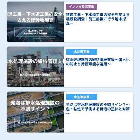
インフラ整備事業
推進工事・下水道工事の安全を支える
埋設物調査｜施工前後に行う地中探
査…
水処理事業
排水処理施設の維持管理支援～属人化
の防止と持続可能な運用～
水処理事業
発泡は排水処理施設の不調サイン？～
色・粘性で予測する発泡の正体と対策
～