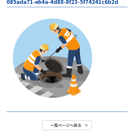
085ada71-eb4a-4d88-8f23-5f74241c6b2d
一覧ページへ戻る >