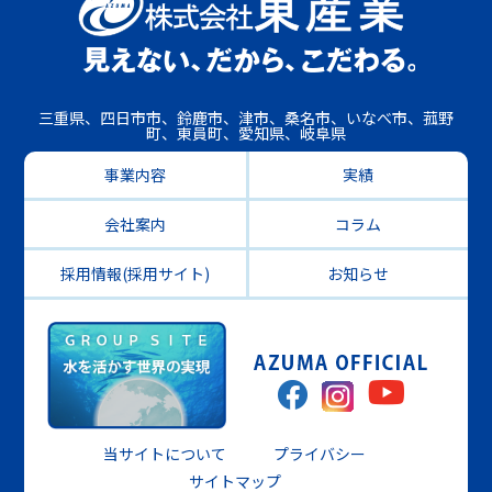
三重県、四日市市、鈴鹿市、津市、桑名市、いなべ市、菰野
町、東員町、愛知県、岐阜県
事業内容
実績
会社案内
コラム
採用情報(採用サイト)
お知らせ
当サイトについて
プライバシー
サイトマップ