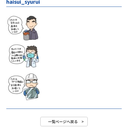
haisui_syurui
一覧ページへ戻る >