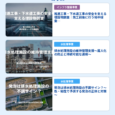
インフラ整備事業
推進工事・下水道工事の安全を支える
埋設物調査｜施工前後に行う地中探
査…
水処理事業
排水処理施設の維持管理支援～属人化
の防止と持続可能な運用～
水処理事業
発泡は排水処理施設の不調サイン？～
色・粘性で予測する発泡の正体と対策
～