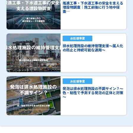
推進工事・下水道工事の安全を支える
埋設物調査｜施工前後に行う地中探
査…
水処理事業
排水処理施設の維持管理支援～属人化
の防止と持続可能な運用～
水処理事業
発泡は排水処理施設の不調サイン？～
色・粘性で予測する発泡の正体と対策
～