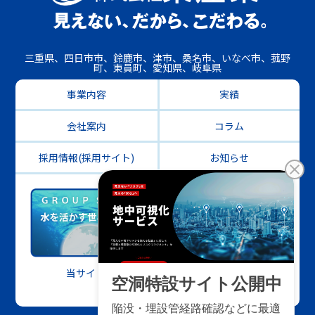
三重県、四日市市、鈴鹿市、津市、桑名市、いなべ市、菰野
町、東員町、愛知県、岐阜県
事業内容
実績
会社案内
コラム
採用情報(採用サイト)
お知らせ
当サイトについて
プライバシー
サイトマップ