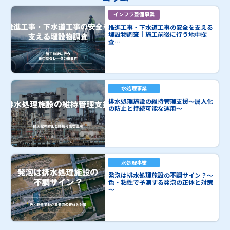
インフラ整備事業
推進工事・下水道工事の安全を支える
埋設物調査｜施工前後に行う地中探
査…
水処理事業
排水処理施設の維持管理支援～属人化
の防止と持続可能な運用～
水処理事業
発泡は排水処理施設の不調サイン？～
色・粘性で予測する発泡の正体と対策
～