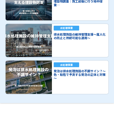
埋設物調査｜施工前後に行う地中探
査…
水処理事業
排水処理施設の維持管理支援～属人化
の防止と持続可能な運用～
水処理事業
発泡は排水処理施設の不調サイン？～
色・粘性で予測する発泡の正体と対策
～