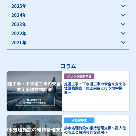
2025年
2024年
2023年
2022年
2021年
コラム
インフラ整備事業
推進工事・下水道工事の安全を支える
埋設物調査｜施工前後に行う地中探
査…
水処理事業
排水処理施設の維持管理支援～属人化
の防止と持続可能な運用～